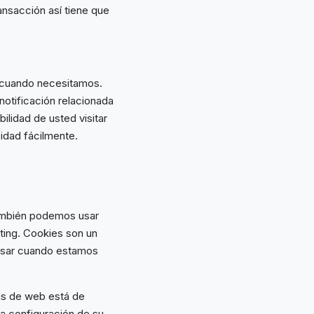
ransacción así tiene que
d cuando necesitamos.
 notificación relacionada
lidad de usted visitar
idad fácilmente.
También podemos usar
ting. Cookies son un
usar cuando estamos
as de web está de
a configuración de su